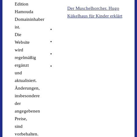
der Trolle
Edition
Der Muschelhorcher. Hugo
Hamouda
Kükelhaus für Kinder erklärt
Domaininhaber
ist.
Die
Website
wird
regelmäßig
ergänzt
und
aktualisiert.
Änderungen,
insbesondere
der
angegebenen
Preise,
sind
vorbehalten.