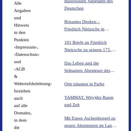
Basiswissen Varietäten des
Alle
Deutschen
Angaben
und
Brisantes Denken –
Hinweis
Friedrich Nietzsche in
in den
Philosophie und Popkultur
Punkten
101 Briefe an Friedrich
›Impressum‹,
Nietzsche zu seinem 175.
›Datenschutz‹
Geburtstag
und
Das Leben und die
›AGB
Seltsamen Abenteuer des
&
Elmar Schenkel, aus Soest,
Widerrufsbelehrung‹
Orte träumen in Farbe
Professor. Nicht von Ihm
beziehen
Selbst Verfasst. 1. Edition
YAMMAY. Wi(e)der Raum
auch
und Zeit
auf alle
Domains,
Mit Espen Aschenbengel zu
in dem
neuen Abenteuern im Land
die