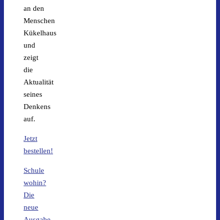
an den
Menschen
Kükelhaus
und
zeigt
die
Aktualität
seines
Denkens
auf.
Jetzt
bestellen!
Schule
wohin?
Die
neue
Ausgabe