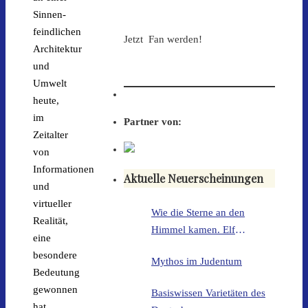
Sinnen-
feindlichen
Jetzt Fan werden!
Architektur
und
Umwelt
heute,
im
Partner von:
Zeitalter
von
Informationen
Aktuelle Neuerscheinungen
und
virtueller
Wie die Sterne an den
Realität,
Himmel kamen. Elf
eine
Geschichten aus der Zeit
besondere
Mythos im Judentum
unserer Vorfahren
Bedeutung
gewonnen
Basiswissen Varietäten des
hat.