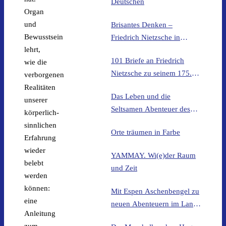
Deutschen
Organ
und
Brisantes Denken –
Bewusstsein
Friedrich Nietzsche in
lehrt,
Philosophie und Popkultur
101 Briefe an Friedrich
wie die
Nietzsche zu seinem 175.
verborgenen
Geburtstag
Realitäten
Das Leben und die
unserer
Seltsamen Abenteuer des
körperlich-
Elmar Schenkel, aus Soest,
sinnlichen
Orte träumen in Farbe
Professor. Nicht von Ihm
Erfahrung
Selbst Verfasst. 1. Edition
wieder
YAMMAY. Wi(e)der Raum
belebt
und Zeit
werden
können:
Mit Espen Aschenbengel zu
eine
neuen Abenteuern im Land
Anleitung
der Trolle
zum