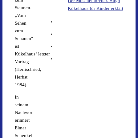
Der Muschelhorcher. Hugo
Staunen.
Kükelhaus für Kinder erklärt
„Vom
Sehen
zum
Schauen“
ist
Kükelhaus‘ letzter
Vortrag
(Herrischried,
Herbst
1984).
In
seinem
Nachwort
erinnert
Elmar
Schenkel